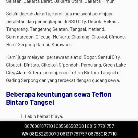
Selatan, Jakarta Barat, Jakarta Utara, Jakarta Timur.
Selain daerah Jakarta, kami juga melayani peminjaan
peralatan dan perlengkapan di BSD City, Depok, Bekasi,
Tangerang, Tangerang Selatan, Tangsel, Metland,
Summarecon, Ciledug, Meikarta Cikarang, Cikokol, Cimone,
Bumi Serpong Damai, Karawaci.
Kami juga melayani persewaan alat di Bogor, Sentul City,
Ciputat, Bintaro, Cikokol, Cipondoh, Pamulang, Green Lake
City, Alam Sutera. peminjaman Teflon Bintaro Tangsel di
Gading Serpong dan yang terdekat dengan gudang sewa.
Beberapa keuntungan sewa Teflon
Bintaro Tangsel
Lebih hemat biaya.
Tersedia berbagai pilihan.
087880187710
| 08568650300
| 081317781757
Cara penyewaan yang mudah.
WA
081282290070
081317781757
087880187710