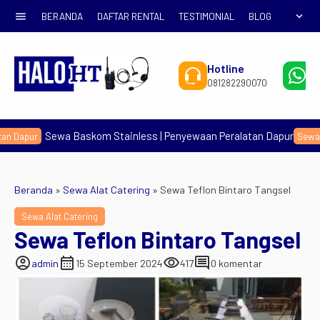
menu
expand_more
BERANDA
DAFTAR RENTAL
TESTIMONIAL
BLOG
Hotline
W
081282290070
0
ewa Baskom Stainless | Penyewaan Peralatan Dapur
Sewa Alat Catering
Beranda
»
Sewa Alat Catering
»
Sewa Teflon Bintaro Tangsel
Sewa Alat Catering
Sewa Teflon Bintaro Tangsel
account_circle
calendar_month
visibility
comment
admin
15 September 2024
417
0 komentar