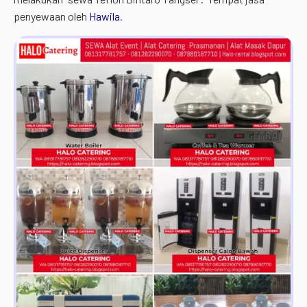
penyewaan oleh
Hawila
.