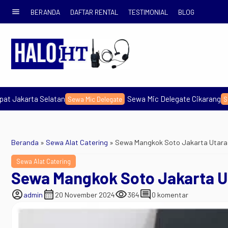
menu
BERANDA
DAFTAR RENTAL
TESTIMONIAL
BLOG
Sewa Mic Delegate Cikarang
Se
Sewa Mic Delegate
Sewa Sound System
Beranda
»
Sewa Alat Catering
»
Sewa Mangkok Soto Jakarta Utara
Sewa Alat Catering
Sewa Mangkok Soto Jakarta U
account_circle
calendar_month
visibility
comment
admin
20 November 2024
364
0 komentar