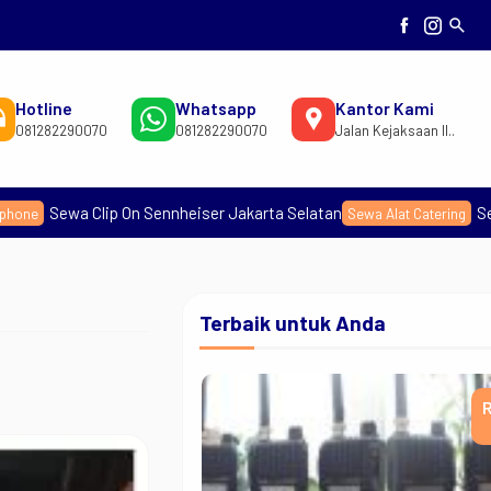
search
Hotline
Whatsapp
Kantor Kami
081282290070
081282290070
Jalan Kejaksaan II..
Sennheiser Jakarta Selatan
Sewa Alat Lomba Masa
Sewa Alat Catering
Terbaik untuk Anda
Rp 50rb
Se
Rp
/hari
/