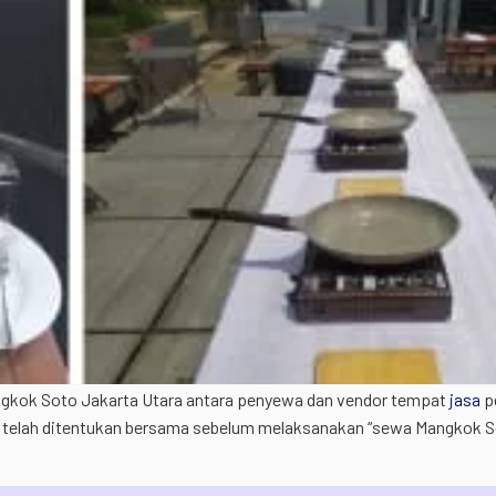
HT Icom IC V80
Handy Talky
expand_circle_right
Lihat 
ngkok Soto Jakarta Utara antara penyewa dan vendor tempat
jasa
p
g telah ditentukan bersama sebelum melaksanakan “sewa Mangkok S