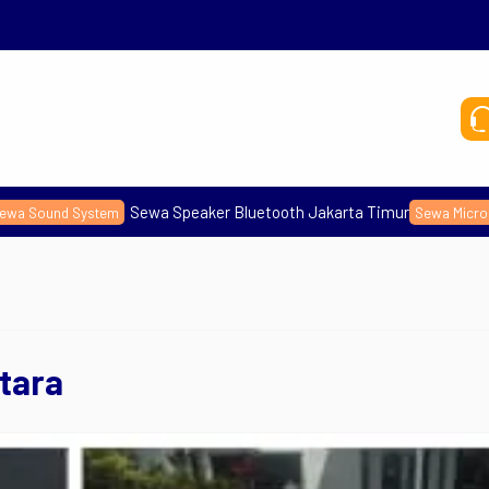
wa Speaker Bluetooth Jakarta Timur
Sewa Clip On 
Sewa Microphone
tara