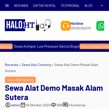
menu
expand_more
BERANDA
DAFTAR RENTAL
TESTIMONIAL
BLOG
Hotline
W
081282290070
0
a Kompor Low Pressure Sentul Bogor
Rental G
Sewa Peralatan Minum
Beranda
»
Sewa Alat Catering
»
Sewa Alat Demo Masak Alam
Sutera
Sewa Alat Catering
Sewa Alat Demo Masak Alam
Sutera
account_circle
calendar_month
visibility
comment
admin
19 Oktober 2024
368
0 komentar