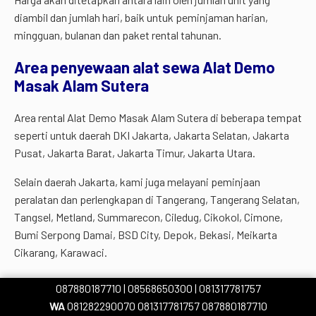
diambil dan jumlah hari, baik untuk peminjaman harian,
mingguan, bulanan dan paket rental tahunan.
Area penyewaan alat sewa Alat Demo
Masak Alam Sutera
Area rental Alat Demo Masak Alam Sutera di beberapa tempat
seperti untuk daerah DKI Jakarta, Jakarta Selatan, Jakarta
Pusat, Jakarta Barat, Jakarta Timur, Jakarta Utara.
Selain daerah Jakarta, kami juga melayani peminjaan
peralatan dan perlengkapan di Tangerang, Tangerang Selatan,
Tangsel, Metland, Summarecon, Ciledug, Cikokol, Cimone,
Bumi Serpong Damai, BSD City, Depok, Bekasi, Meikarta
Cikarang, Karawaci.
Kami juga melayani persewaan alat di Cipondoh, Bogor,
087880187710
| 08568650300
| 081317781757
Sentul City, Pamulang, Green Lake City, Ciputat, Bintaro,
WA
081282290070
081317781757
087880187710